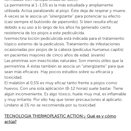
La permetrina al 1-1,5% es la más estudiada y ampliamente
utilizada. Actúa paralizando al piojo. Éste deja de respirar y muere.
A veces se le asocia un “sinergizante” para potenciar su efecto
(casi siempre el butóxido de piperonilo). Si bien resulta eficaz
debido a su uso a lo largo de los años ha generado cierta
resistencia de los piojos a este pediculicida.
Ivermectina loción pediculicida está indicada para el tratamiento
tópico externo de la pediculosis. Tratamiento de infestaciones
ocasionadas por piojos de la cabeza (pediculus humanus capitis)
en pacientes mayores de cinco años de edad. (evanix)
Las piretrinas son insecticidas naturales. Son menos útiles que la
permetrina. A éstas también se asocia un “sinergizante” para que
sean más eficaces Hay pocos estudios sobre su eficacia y
toxicidad.
El malatión al 0,5% es muy eficaz tanto frente a piojos como
huevos. Con una sola aplicación (8-12 horas) suele bastar. Tiene
algún inconveniente. Es algo tóxico, huele muy mal, es inflamable
y muy irritante. Por ello hay que tener precauciones al aplicarlo.
Lindano al 1% no se recomienda por su toxicidad.
TECNOLOGIA THERMOPLASTIC ACTION:¿ Qué es y cómo
actúa?